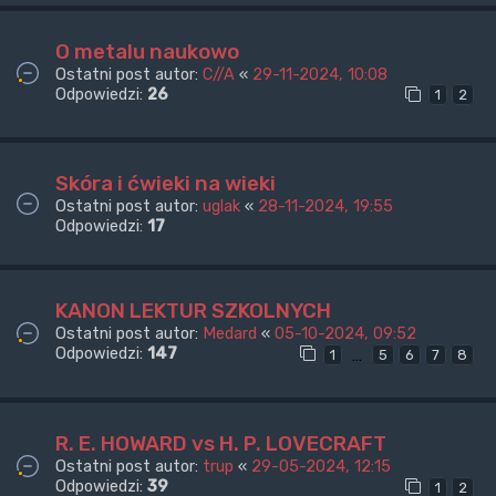
O metalu naukowo
Ostatni post autor:
C//A
«
29-11-2024, 10:08
Odpowiedzi:
26
1
2
Skóra i ćwieki na wieki
Ostatni post autor:
uglak
«
28-11-2024, 19:55
Odpowiedzi:
17
KANON LEKTUR SZKOLNYCH
Ostatni post autor:
Medard
«
05-10-2024, 09:52
Odpowiedzi:
147
…
1
5
6
7
8
R. E. HOWARD vs H. P. LOVECRAFT
Ostatni post autor:
trup
«
29-05-2024, 12:15
Odpowiedzi:
39
1
2