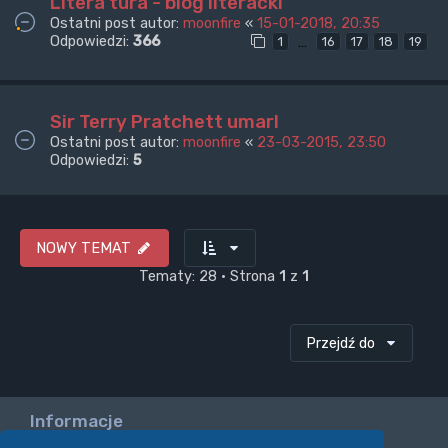
Litera tura - blog literacki
Ostatni post autor:
moonfire
«
15-01-2018, 20:35
Odpowiedzi:
366
…
1
16
17
18
19
Sir Terry Pratchett umarl
Ostatni post autor:
moonfire
«
23-03-2015, 23:50
Odpowiedzi:
5
NOWY TEMAT
Tematy: 28 • Strona
1
z
1
Przejdź do
Informacje