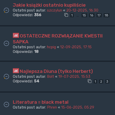
Jakie książki ostatnio kupiliście
Ostatni post autor:
szczylun
«
20-12-2025, 16:30
Odpowiedzi:
356
…
1
15
16
17
18
OSTATECZNE ROZWIĄZANIE KWESTII
SAPKA
Ostatni post autor:
hcpig
«
12-09-2025, 17:15
Odpowiedzi:
18
Najlepsza Diuna (tylko Herbert)
Ostatni post autor:
Bolt
«
19-07-2025, 15:53
Odpowiedzi:
54
1
2
3
Literatura = black metal
Ostatni post autor:
Phren
«
15-06-2025, 05:29