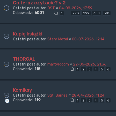
Co teraz czytacie? v.2
Ostatni post autor:
DST
«
04-08-2026, 17:59
Odpowiedzi:
6001
…
1
298
299
300
301
Kupię książki
Ostatni post autor:
Stary Metal
«
08-07-2026, 12:14
THORGAL
Ostatni post autor:
martyrdoom
«
22-06-2026, 21:36
Odpowiedzi:
115
1
2
3
4
5
6
Komiksy
Ostatni post autor:
Sgt. Barnes
«
28-04-2026, 11:24
Odpowiedzi:
119
1
2
3
4
5
6