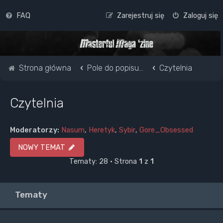
FAQ
Zarejestruj się
Zaloguj się
Strona główna
Pole do popisu...
Czytelnia
Czytelnia
Moderatorzy:
Nasum
,
Heretyk
,
Sybir
,
Gore_Obsessed
NOWY TEMAT
Tematy: 28 • Strona
1
z
1
Tematy