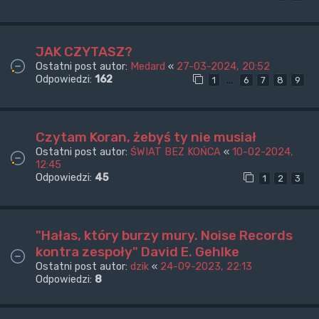
JAK CZYTASZ?
Ostatni post autor:
Medard
«
27-03-2024, 20:52
Odpowiedzi:
162
…
1
6
7
8
9
Czytam Koran, żebyś ty nie musiał
Ostatni post autor:
ŚWIAT BEZ KOŃCA
«
10-02-2024,
12:45
Odpowiedzi:
45
1
2
3
"Hałas, który burzy mury. Noise Records
kontra zespoły" David E. Gehlke
Ostatni post autor:
dzik
«
24-09-2023, 22:13
Odpowiedzi:
8