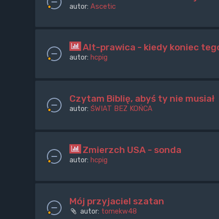
autor:
Ascetic
Alt-prawica - kiedy koniec te
autor:
hcpig
Czytam Biblię, abyś ty nie musiał
autor:
ŚWIAT BEZ KOŃCA
Zmierzch USA - sonda
autor:
hcpig
Mój przyjaciel szatan
autor:
tomekw48