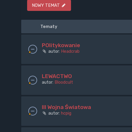
NOWY TEMAT
Tematy
POlitykowanie
autor:
Headcrab
LEWACTWO
autor:
Bloodcult
III Wojna Światowa
autor:
hcpig