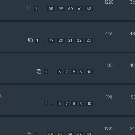
1220
36
…
1
58
59
60
61
62
446
48
…
1
19
20
21
22
23
185
1
…
1
6
7
8
9
10
A
196
8
…
1
6
7
8
9
10
1922
24
…
1
93
94
95
96
97