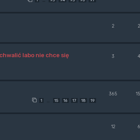
2
chwalić labo nie chce się
3
365
1
…
1
15
16
17
18
19
12