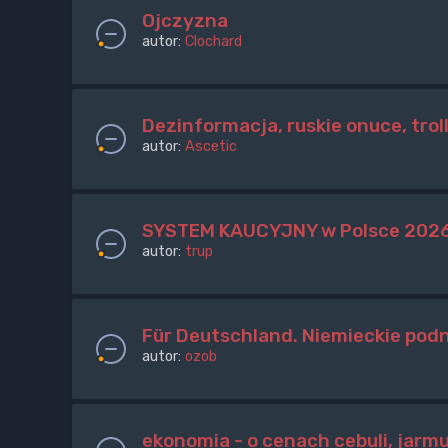
Ojczyzna
autor:
Clochard
Dezinformacja, ruskie onuce, trol
autor:
Ascetic
SYSTEM KAUCYJNY w Polsce 2026. B
autor:
trup
Für Deutschland. Niemieckie podnó
autor:
ozob
ekonomia - o cenach cebuli, jarm