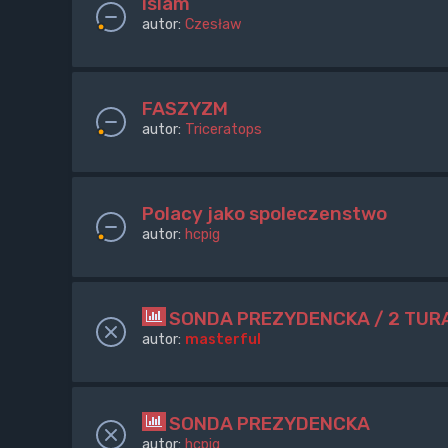
islam
autor:
Czesław
FASZYZM
autor:
Triceratops
Polacy jako spoleczenstwo
autor:
hcpig
SONDA PREZYDENCKA / 2 TUR
autor:
masterful
SONDA PREZYDENCKA
autor:
hcpig