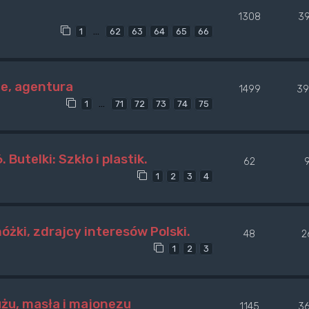
1308
3
…
1
62
63
64
65
66
le, agentura
1499
39
…
1
71
72
73
74
75
utelki: Szkło i plastik.
62
1
2
3
4
żki, zdrajcy interesów Polski.
48
2
1
2
3
użu, masła i majonezu
1145
3