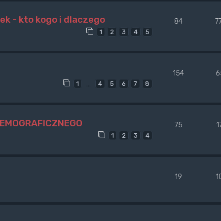
ek - kto kogo i dlaczego
84
7
1
2
3
4
5
154
6
…
1
4
5
6
7
8
DEMOGRAFICZNEGO
75
1
1
2
3
4
19
1