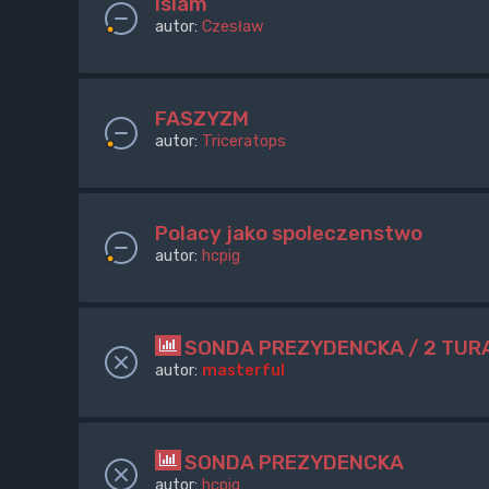
islam
autor:
Czesław
FASZYZM
autor:
Triceratops
Polacy jako spoleczenstwo
autor:
hcpig
SONDA PREZYDENCKA / 2 TUR
autor:
masterful
SONDA PREZYDENCKA
autor:
hcpig