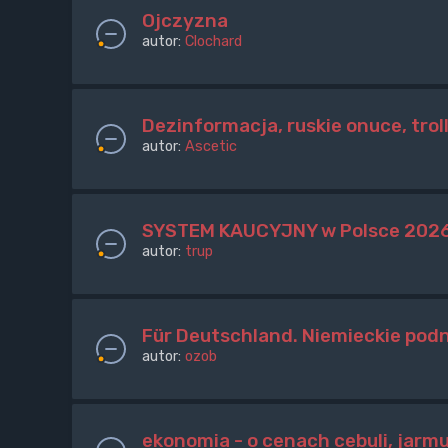
Ojczyzna
autor:
Clochard
Dezinformacja, ruskie onuce, trol
autor:
Ascetic
SYSTEM KAUCYJNY w Polsce 2026. B
autor:
trup
Für Deutschland. Niemieckie podnó
autor:
ozob
ekonomia - o cenach cebuli, jarm