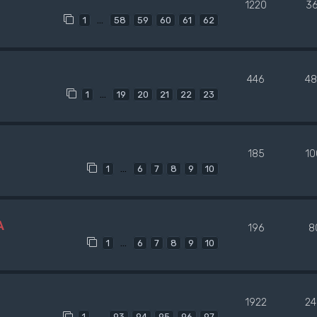
1220
3
…
1
58
59
60
61
62
446
48
…
1
19
20
21
22
23
185
10
…
1
6
7
8
9
10
A
196
8
…
1
6
7
8
9
10
1922
24
…
1
93
94
95
96
97