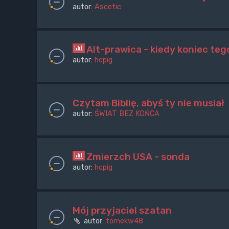
autor:
Ascetic
Alt-prawica - kiedy koniec te
autor:
hcpig
Czytam Biblię, abyś ty nie musiał
autor:
ŚWIAT BEZ KOŃCA
Zmierzch USA - sonda
autor:
hcpig
Mój przyjaciel szatan
autor:
tomekw48