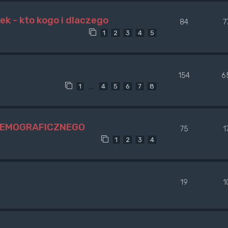
ek - kto kogo i dlaczego
84
7
1
2
3
4
5
154
6
…
1
4
5
6
7
8
DEMOGRAFICZNEGO
75
1
1
2
3
4
19
1