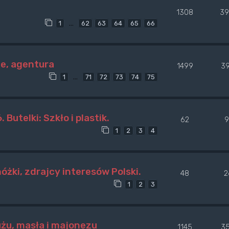
1308
39
…
1
62
63
64
65
66
le, agentura
1499
3
…
1
71
72
73
74
75
utelki: Szkło i plastik.
62
9
1
2
3
4
żki, zdrajcy interesów Polski.
48
2
1
2
3
użu, masła i majonezu
1145
3