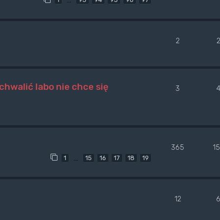
2
chwalić labo nie chce się
3
365
1
…
1
15
16
17
18
19
12
6