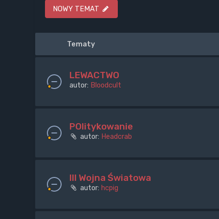
NOWY TEMAT
Tematy
LEWACTWO
autor:
Bloodcult
POlitykowanie
autor:
Headcrab
III Wojna Światowa
autor:
hcpig