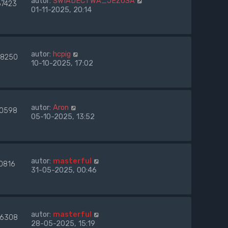
autor:
ŚWIADECTWA_JEZUSA
67423
01-11-2025, 20:14
autor:
hcpig
8250
10-10-2025, 17:02
autor:
Aron
0598
05-10-2025, 13:52
autor:
masterful
0816
31-05-2025, 00:46
autor:
masterful
6308
28-05-2025, 15:19