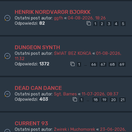
HENRIK NORDVARGR BJORKK
Ostatni post autor:
ggfh
«
04-08-2026, 18:26
Odpowiedzi:
82
1
2
3
4
5
DUNGEON SYNTH
Ostatni post autor:
ŚWIAT BEZ KOŃCA
«
01-08-2026,
11:32
Odpowiedzi:
1372
…
1
66
67
68
69
DEAD CAN DANCE
Ostatni post autor:
Sgt. Barnes
«
11-07-2026, 08:37
Odpowiedzi:
403
…
1
18
19
20
21
CURRENT 93
Ostatni post autor:
Żwirek i Muchomorek
«
23-06-2026,