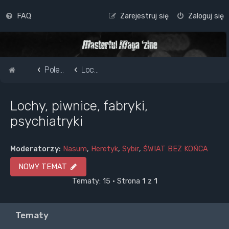
FAQ
Zarejestruj się
Zaloguj się
Strona główna
Pole do popisu...
Lochy, piwnice, fabryki, psychiatryki
Lochy, piwnice, fabryki,
psychiatryki
Moderatorzy:
Nasum
,
Heretyk
,
Sybir
,
ŚWIAT BEZ KOŃCA
NOWY TEMAT
Tematy: 15 • Strona
1
z
1
Tematy