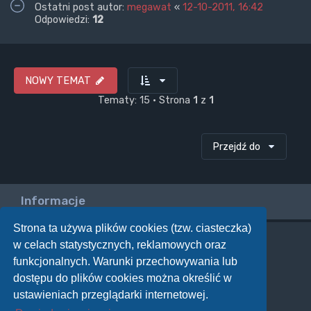
Ostatni post autor:
megawat
«
12-10-2011, 16:42
Odpowiedzi:
12
NOWY TEMAT
Tematy: 15 • Strona
1
z
1
Przejdź do
Informacje
Strona ta używa plików cookies (tzw. ciasteczka)
w celach statystycznych, reklamowych oraz
Twoje uprawnienia na tym forum
funkcjonalnych. Warunki przechowywania lub
Nie możesz
tworzyć nowych tematów
dostępu do plików cookies można określić w
Nie możesz
odpowiadać w tematach
Nie możesz
zmieniać swoich postów
ustawieniach przeglądarki internetowej.
Nie możesz
usuwać swoich postów