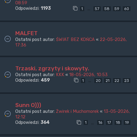
08:59
Odpowiedzi:
1193
…
1
57
58
59
60
MALFET
Ostatni post autor:
ŚWIAT BEZ KOŃCA
«
22-05-2026,
17:36
Trzaski, zgrzyty i skowyty.
Ostatni post autor:
KKK
«
18-05-2026, 10:53
Odpowiedzi:
459
…
1
20
21
22
23
Sunn O)))
Ostatni post autor:
Żwirek i Muchomorek
«
13-05-2026,
12:12
Odpowiedzi:
364
…
1
16
17
18
19