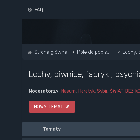
FAQ
Strona główna
Pole do popisu...
Lochy, p
Lochy, piwnice, fabryki, psychi
Moderatorzy:
Nasum
,
Heretyk
,
Sybir
,
ŚWIAT BEZ K
NOWY TEMAT
Tematy