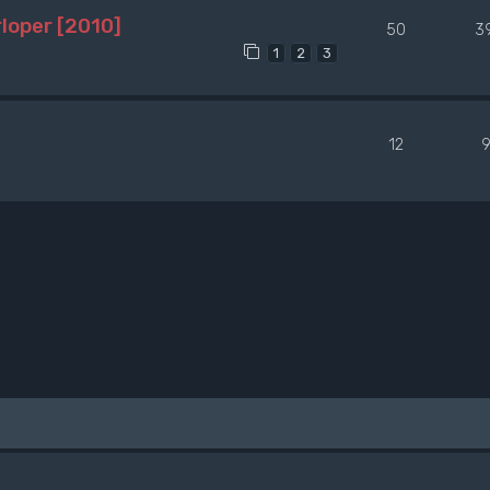
loper [2010]
50
3
1
2
3
12