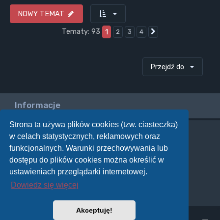
NOWY TEMAT
Tematy: 93
1
2
3
4
Następna
Przejdź do
Informacje
Strona ta używa plików cookies (tzw. ciasteczka)
w celach statystycznych, reklamowych oraz
Twoje uprawnienia na tym forum
funkcjonalnych. Warunki przechowywania lub
Nie możesz
tworzyć nowych tematów
dostępu do plików cookies można określić w
Nie możesz
odpowiadać w tematach
Nie możesz
zmieniać swoich postów
ustawieniach przeglądarki internetowej.
Nie możesz
usuwać swoich postów
Dowiedz się więcej
Nie możesz
dodawać załączników
Akceptuję!