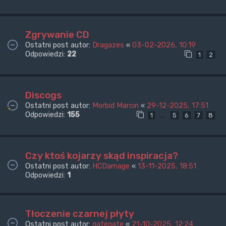
Zgrywanie CD
Ostatni post autor:
Dragazes
«
03-02-2026, 10:19
Odpowiedzi:
22
1
2
Discogs
Ostatni post autor:
Morbid Marcin
«
29-12-2025, 17:51
Odpowiedzi:
155
…
1
5
6
7
8
Czy ktoś kojarzy skąd inspiracja?
Ostatni post autor:
HCDamage
«
13-11-2025, 18:51
Odpowiedzi:
1
Tłoczenie czarnej płyty
Ostatni post autor:
gategate
«
21-10-2025, 12:24