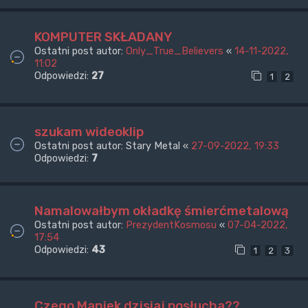
KOMPUTER SKŁADANY
Ostatni post autor:
Only_True_Believers
«
14-11-2022,
11:02
Odpowiedzi:
27
1
2
szukam wideoklip
Ostatni post autor:
Stary Metal
«
27-09-2022, 19:33
Odpowiedzi:
7
Namalowałbym okładkę śmierćmetalową
Ostatni post autor:
PrezydentKosmosu
«
07-04-2022,
17:54
Odpowiedzi:
43
1
2
3
Czego Maniek dzisiaj posłucha??