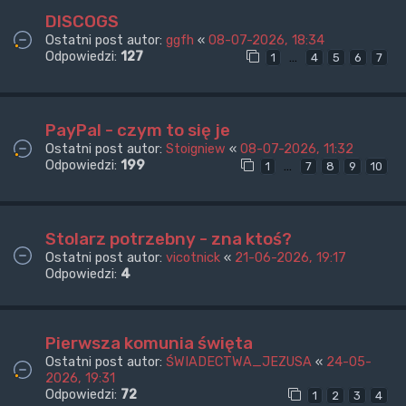
DISCOGS
Ostatni post autor:
ggfh
«
08-07-2026, 18:34
Odpowiedzi:
127
…
1
4
5
6
7
PayPal - czym to się je
Ostatni post autor:
Stoigniew
«
08-07-2026, 11:32
Odpowiedzi:
199
…
1
7
8
9
10
Stolarz potrzebny - zna ktoś?
Ostatni post autor:
vicotnick
«
21-06-2026, 19:17
Odpowiedzi:
4
Pierwsza komunia święta
Ostatni post autor:
ŚWIADECTWA_JEZUSA
«
24-05-
2026, 19:31
Odpowiedzi:
72
1
2
3
4