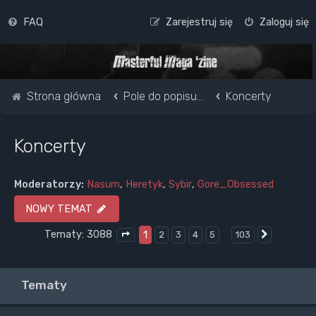
FAQ
Zarejestruj się
Zaloguj się
Strona główna
Pole do popisu...
Koncerty
Koncerty
Moderatorzy:
Nasum
,
Heretyk
,
Sybir
,
Gore_Obsessed
NOWY TEMAT
Tematy: 3088
1
…
2
3
4
5
103
Następna
Strona
1
z
103
Tematy