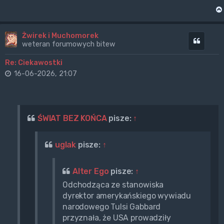
Żwirek i Muchomorek
Cytuj
weteran forumowych bitew
Re: Ciekawostki
16-06-2026, 21:07
ŚWIAT BEZ KOŃCA
pisze:
↑
uglak
pisze:
↑
Alter Ego
pisze:
↑
Odchodząca ze stanowiska
dyrektor amerykańskiego wywiadu
narodowego Tulsi Gabbard
przyznała, że USA prowadziły