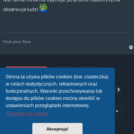
obserwuje ludzi
Find your flow
ODPOWIEDZ
Strona ta używa plików cookies (tzw. ciasteczka)
Posty: 6116
w celach statystycznych, reklamowych oraz
…
300
…
1
298
299
301
302
306
Poprzednia
Nastę
Strona
300
z
306
funkcjonalnych. Warunki przechowywania lub
dostępu do plików cookies można określić w
ustawieniach przeglądarki internetowej.
Przejdź do
Dowiedz się więcej
Akceptuję!