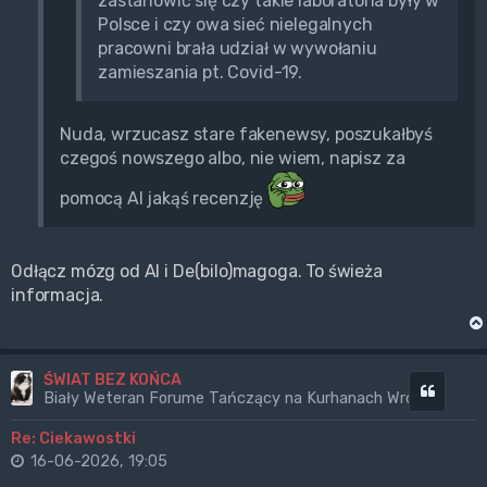
zastanowić się czy takie laboratoria były w
Polsce i czy owa sieć nielegalnych
pracowni brała udział w wywołaniu
zamieszania pt. Covid-19.
Nuda, wrzucasz stare fakenewsy, poszukałbyś
czegoś nowszego albo, nie wiem, napisz za
pomocą AI jakąś recenzję
Odłącz mózg od AI i De(bilo)magoga. To świeża
informacja.
ŚWIAT BEZ KOŃCA
Cytuj
Biały Weteran Forume Tańczący na Kurhanach Wrogów
Re: Ciekawostki
16-06-2026, 19:05