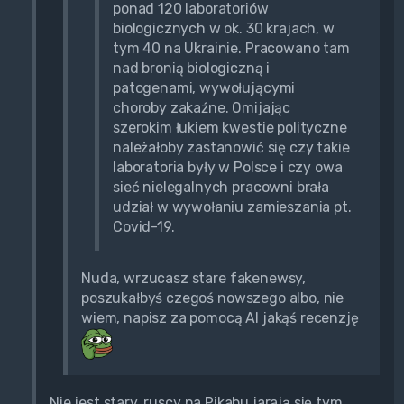
ponad 120 laboratoriów
biologicznych w ok. 30 krajach, w
tym 40 na Ukrainie. Pracowano tam
nad bronią biologiczną i
patogenami, wywołującymi
choroby zakaźne. Omijając
szerokim łukiem kwestie polityczne
należałoby zastanowić się czy takie
laboratoria były w Polsce i czy owa
sieć nielegalnych pracowni brała
udział w wywołaniu zamieszania pt.
Covid-19.
Nuda, wrzucasz stare fakenewsy,
poszukałbyś czegoś nowszego albo, nie
wiem, napisz za pomocą AI jakąś recenzję
Nie jest stary, ruscy na Pikabu jarają się tym