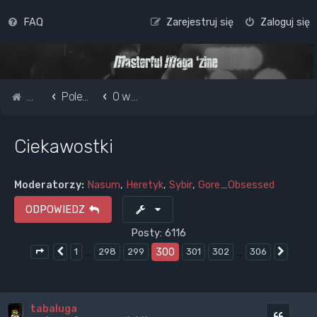
FAQ
Zarejestruj się
Zaloguj się
Strona główna
Pole do popisu...
O wszystkim i niczym
Ciekawostki
Moderatorzy:
Nasum
,
Heretyk
,
Sybir
,
Gore_Obsessed
ODPOWIEDZ
Posty: 6116
…
300
…
1
298
299
301
302
306
Poprzednia
Nastę
Strona
300
z
306
tabaluga
Cytuj