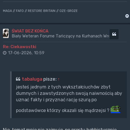
MAGA // FAFO // RESTORE BRITAIN // OZE-SROZE
ŚWIAT BEZ KOŃCA
Cytuj
Biały Weteran Forume Tańczący na Kurhanach Wrogów
Re: Ciekawostki
17-06-2026, 10:59
tabaluga
pisze:
↑
jesteś jednym z tych wykształciuchów zbyt
dumnych i zawstydzonych swoją naiwnością aby
uznać fakty i przyznać rację szurą po
podstawówce którzy okazali się mądrzejsi ?
Nie, temat mnie nie zajmuje, po prostu hobbistycznie