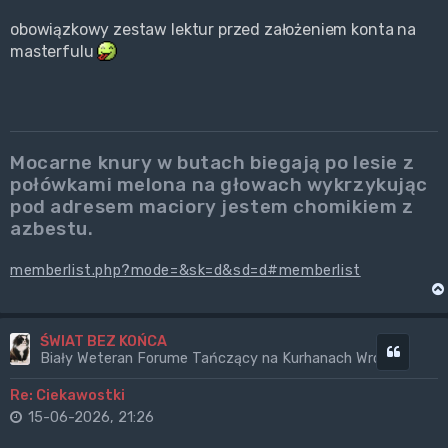
obowiązkowy zestaw lektur przed założeniem konta na
masterfulu
Mocarne knury w butach biegają po lesie z
połówkami melona na głowach wykrzykując
pod adresem maciory jestem chomikiem z
azbestu.
memberlist.php?mode=&sk=d&sd=d#memberlist
ŚWIAT BEZ KOŃCA
Cytuj
Biały Weteran Forume Tańczący na Kurhanach Wrogów
Re: Ciekawostki
15-06-2026, 21:26