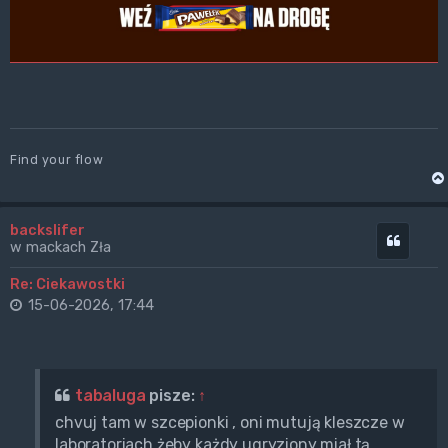
Find your flow
backslifer
Cytuj
w mackach Zła
Re: Ciekawostki
15-06-2026, 17:44
tabaluga
pisze:
↑
chvuj tam w szcepionki , oni mutują kleszcze w
laboratoriach żeby każdy ugryziony miał tą