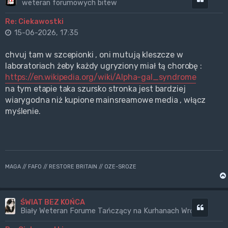
weteran forumowych bitew
Re: Ciekawostki
15-06-2026, 17:35
chvuj tam w szcepionki , oni mutują kleszcze w
laboratoriach żeby każdy ugryziony miał tą chorobę :
https://en.wikipedia.org/wiki/Alpha-gal_syndrome
na tym etapie taka szursko stronka jest bardziej
wiarygodna niż kupione mainsreamowe media , włącz
myślenie.
MAGA // FAFO // RESTORE BRITAIN // OZE-SROZE
ŚWIAT BEZ KOŃCA
Cytuj
Biały Weteran Forume Tańczący na Kurhanach Wrogów