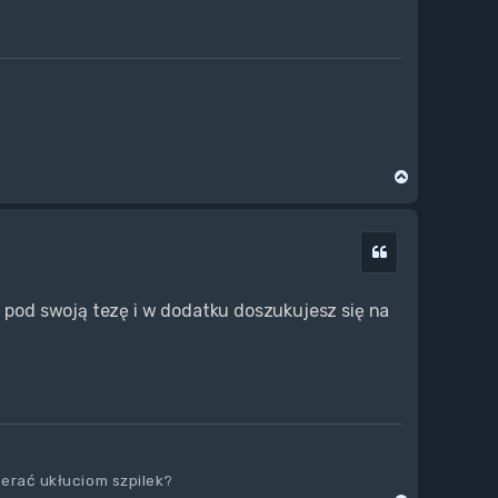
N
a
g
ó
Cytuj
r
ę
z pod swoją tezę i w dodatku doszukujesz się na
ierać ukłuciom szpilek?