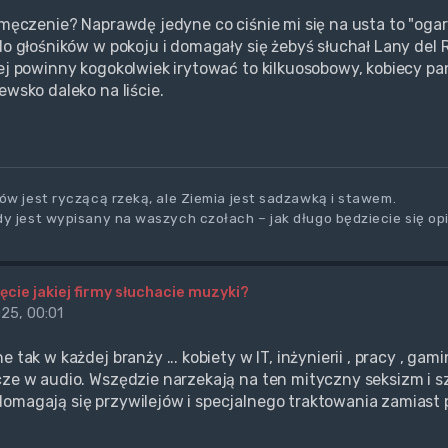
zmęczenie? Naprawdę jedyne co ciśnie mi się na usta to "ogarnij
 do głośników w pokoju i domagały się żebyś słuchał Lany del 
iej powinny kogokolwiek irytować to kilkuosobowy, kobiecy 
ewsko daleko na liście.
ów jest ryczącą rzeką, ale Ziemia jest sadzawką i stawem.
y jest wypisany na waszych czołach – jak długo będziecie się op
ęcie jakiej firmy słuchacie muzyki?
25, 00:01
e tak w każdej branży ... kobiety w IT, inżynierii , pracy , gamin
cze w audio. Wszędzie narzekają na ten mityczny seksizm i 
domagają się przywilejów i specjalnego traktowania zamia