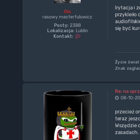
Irytacja i 
Olo
przykleiło
rasowy masterfulowicz
audiofilsk
Posty:
2388
się być kur
Lokalizacja:
Lublin
S
Kontakt:
k
o
n
t
Życie świat
a
k
Znak zagład
t
u
j
s
Re: na sprz
i
08-10-20
ę
z
O
przecież on
l
teraz jesz
o
Wszędzie 
zasadach.