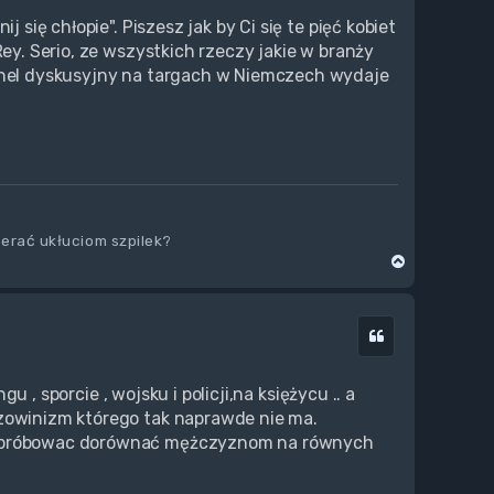
 się chłopie". Piszesz jak by Ci się te pięć kobiet
Rey. Serio, ze wszystkich rzeczy jakie w branży
panel dyskusyjny na targach w Niemczech wydaje
ierać ukłuciom szpilek?
N
a
g
ó
Cytuj
r
ę
gu , sporcie , wojsku i policji,na księżycu .. a
szowinizm którego tak naprawde nie ma.
st próbowac dorównać mężczyznom na równych