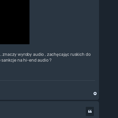
.. znaczy wyroby audio , zachęcając ruskich do
e sankcje na hi-end audio ?
N
a
g
ó
Cytuj
r
ę