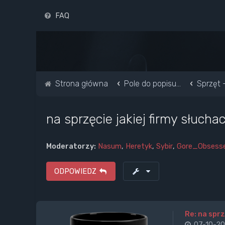
FAQ
Strona główna
Pole do popisu...
Sprzęt 
na sprzęcie jakiej firmy słucha
Moderatorzy:
Nasum
,
Heretyk
,
Sybir
,
Gore_Obsess
ODPOWIEDZ
Re: na sprz
07-10-20