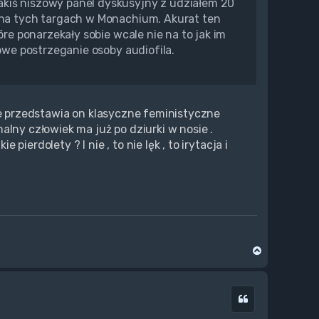
akiś niszowy panel dyskusyjny z udziałem 20
e na tych targach w Monachium. Akurat ten
óre ponarzekały sobie wcale nie na to jak im
powe postrzeganie osoby audiofila.
ie przedstawia on klasyczne feministyczne
alny człowiek ma już po dziurki w nosie .
erdolety ? I nie , to nie lęk , to irytacja i
N
a
g
ó
Cytuj
r
ę