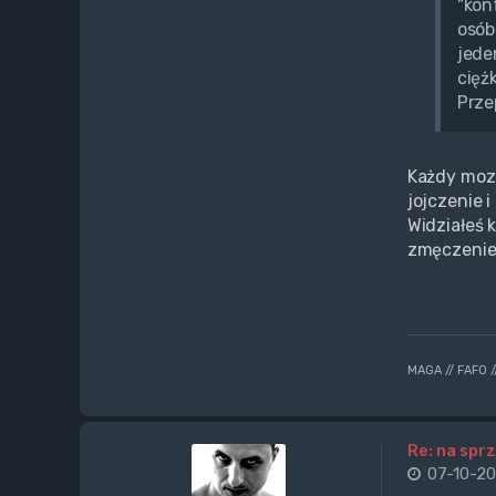
"kon
osób
jede
cięż
Prze
Każdy moze
jojczenie 
Widziałeś k
zmęczenie
MAGA // FAFO 
Re: na sprz
07-10-20