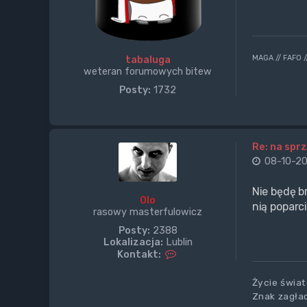
MAGA // FAFO 
tabaluga
weteran forumowych bitew
Posty:
1732
Re: na sprz
08-10-20
Nie będę b
Olo
nią poparc
rasowy masterfulowicz
Posty:
2388
Lokalizacja:
Lublin
S
Kontakt:
k
o
Życie świat
n
Znak zagład
t