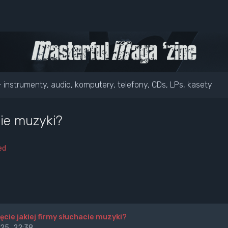
- instrumenty, audio, komputery, telefony, CDs, LPs, kasety
cie muzyki?
ed
ęcie jakiej firmy słuchacie muzyki?
25, 22:38