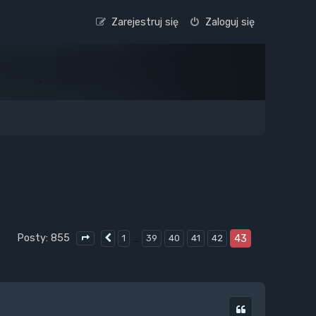
Zarejestruj się
Zaloguj się
Posty: 855
…
43
1
39
40
41
42
Poprzednia
Strona
43
z
43
Cytuj