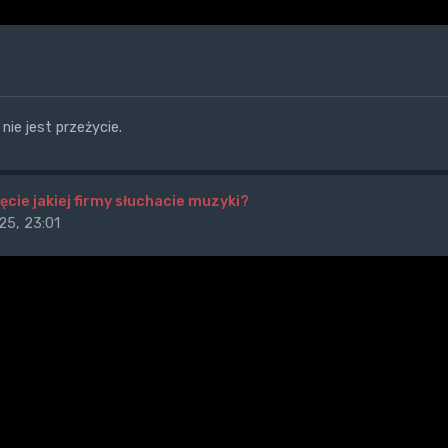
nie jest przeżycie.
ęcie jakiej firmy słuchacie muzyki?
25, 23:01