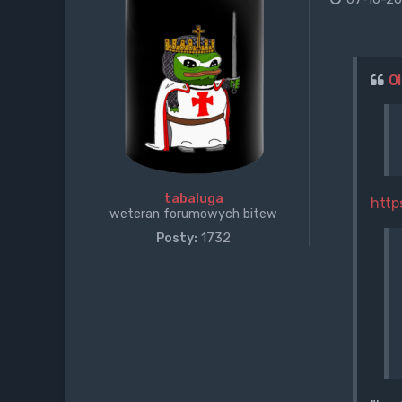
O
tabaluga
http
weteran forumowych bitew
Posty:
1732