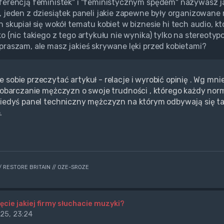
ferencją feministek" i "feministycznym spędem" nazywasz j
, jeden z dziesiątek paneli jakie zapewne były organizowan
n skupiał się wokół tematu kobiet w biznesie hi tech audio, kt
ko (nic takiego z tego artykułu nie wynika) tylko na stereoty
praszam, ale masz jakieś skrywane lęki przed kobietami?
 sobie przeczytać artykuł - relacje i wyrobić opinię . Wg mn
i obarczanie mężczyzn o swoje trudności , którego każdy norm
iedyś panel techniczny mężczyzn na którym odbywają się takie pi
.
// RESTORE BRITAIN // OZE-SROZE
ęcie jakiej firmy słuchacie muzyki?
25, 23:24