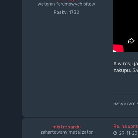
weteran forumowych bitew
Posty:
1732
A w rosji 
zakupu. Są
MAGA // FAFO 
Re: na sprz
mistrzsardu
zahartowany metalizator
29-11-20