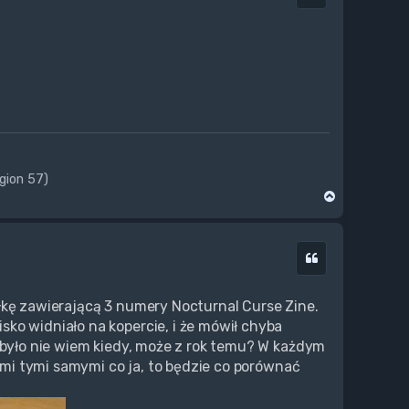
ogion 57)
N
a
g
ó
Cytuj
r
ę
łkę zawierającą 3 numery Nocturnal Curse Zine.
ko widniało na kopercie, i że mówił chyba
o było nie wiem kiedy, może z rok temu? W każdym
dźmi tymi samymi co ja, to będzie co porównać