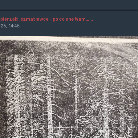
apierzaki, szmatławce - po co one Wam......
26, 14:45