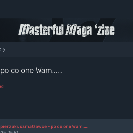
pię
po co one Wam......
ed
apierzaki, szmatławce - po co one Wam......
25, 15:51