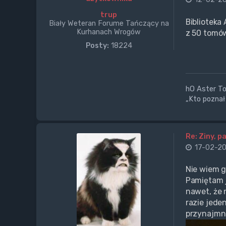
trup
Biblioteka
Biały Weteran Forume Tańczący na
Kurhanach Wrogów
z 50 tomów 
Posty:
18224
hO Aster Tor
„Kto poznał 
Re: Ziny, p
17-02-20
Nie wiem g
Pamiętam j
nawet, że 
razie jede
przynajmni