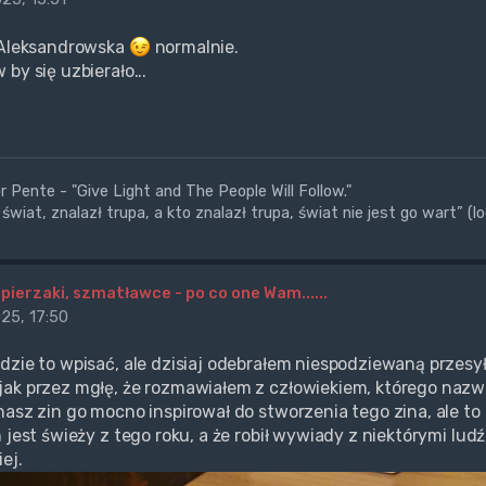
 Aleksandrowska
normalnie.
by się uzbierało...
 Pente - "Give Light and The People Will Follow."
świat, znalazł trupa, a kto znalazł trupa, świat nie jest go wart” (l
apierzaki, szmatławce - po co one Wam......
25, 17:50
dzie to wpisać, ale dzisiaj odebrałem niespodziewaną przesy
ak przez mgłę, że rozmawiałem z człowiekiem, którego nazwis
nasz zin go mocno inspirował do stworzenia tego zina, ale t
n jest świeży z tego roku, a że robił wywiady z niektórymi lu
ej.