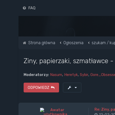
FAQ
Strona główna
Ogłoszenia
szukam / ku
Ziny, papierzaki, szmatławce - 
Moderatorzy:
Nasum
,
Heretyk
,
Sybir
,
Gore_Obsess
ODPOWIEDZ
Re: Ziny, p
12-02-20