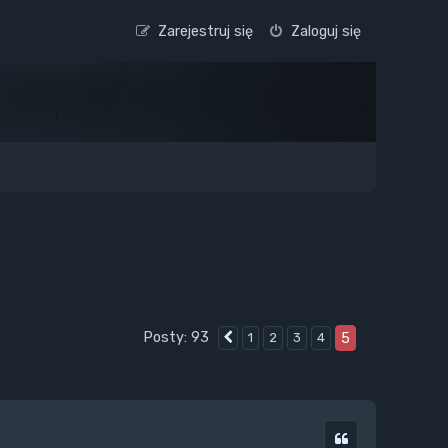
Zarejestruj się
Zaloguj się
Posty: 93
5
1
2
3
4
Poprzednia
Cytuj