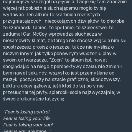
najmniejszy szczegół na płycie a dzieje się tam znacznie
więcej niż pobieżnie słuchającemu mogło by się
wydawać. Ten album to skarbnica różnistych
przygniatających i niepokojących dźwięków, to choroba,
to szamański taniec, to opętanie, to szaleństwo, to
zaduma! Carl McCoy wprowadza słuchacza w
niesamowity klimat, z którego nie chcesz wyjść a nim się
spostrzeżesz prosisz o jeszcze, tak że nie myślisz o
niczym innym jak tylko ponownym włączeniu play w
swoim odtwarzaczu. "Zoon" to album kpl. nawet
spoglądając na niego z perspektywy czasu, nie zmienił
bym nawet sekundy, wszystko jest przemyślane od
muzyki począwszy na szacie graficznej skończywszy.
Lektura obowiązkowa, jeśli ktoś do tej pory nie
przesłuchał tej płyty, spierdolił sobie najzwyczajniej w
świecie kilkanaście lat życia;
"Fear is losing control
Fear is losing your life
Fear is taking your soul
Fear is you are mine..."