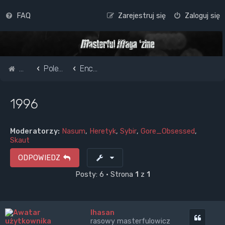
FAQ
Zarejestruj się
Zaloguj się
Strona główna
Pole do popisu...
Encyklopedia Masterfula
1996
Moderatorzy:
Nasum
,
Heretyk
,
Sybir
,
Gore_Obsessed
,
Skaut
ODPOWIEDZ
Posty: 6 • Strona
1
z
1
Ihasan
Cytuj
rasowy masterfulowicz