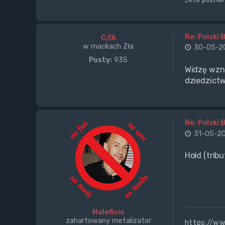
Re: Polski 
C//A
w mackach Zła
30-05-20
Posty:
935
Widzę wzno
dziedzictw
Re: Polski 
31-05-20
Hołd (tribu
Maleficio
zahartowany metalizator
https://w