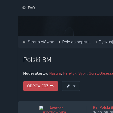
FAQ
Strona główna
Pole do popisu...
Dyskusj
Polski BM
Moderatorzy:
Nasum
,
Heretyk
,
Sybir
,
Gore_Obsess
ODPOWIEDZ
Re: Polski 
20-05-20