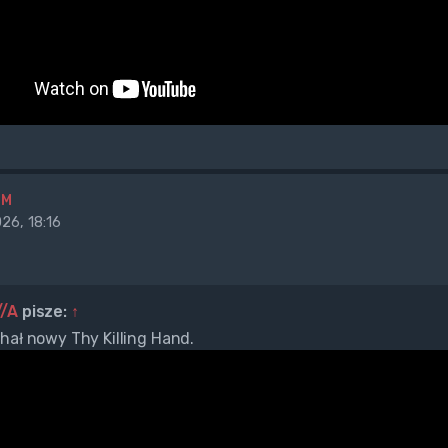
BM
26, 18:16
//A
pisze:
↑
hał nowy Thy Killing Hand.