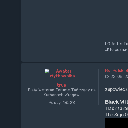
hO Aster Tor
„Kto poznał 
Re: Polski 
22-05-20
trup
zapowiedź
Biały Weteran Forume Tańczący na
Kurhanach Wrogów
Black Wi
Posty:
18228
Track tak
The Sign O