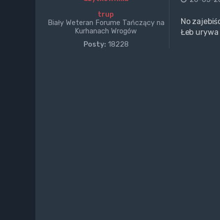
trup
No zajebiś
Biały Weteran Forume Tańczący na
Kurhanach Wrogów
Łeb urywa 
Posty:
18228