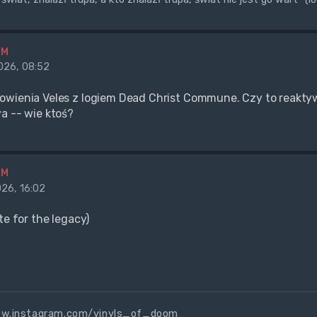
BM
26, 08:52
wienia Veles z logiem Dead Christ Commune. Czy to reaktywac
a -- wie ktoś?
BM
26, 16:02
te for the legacy)
ww.instagram.com/vinyls_of_doom