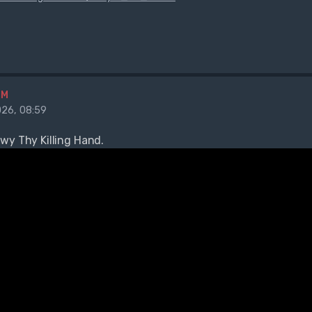
BM
26, 08:59
wy Thy Killing Hand.