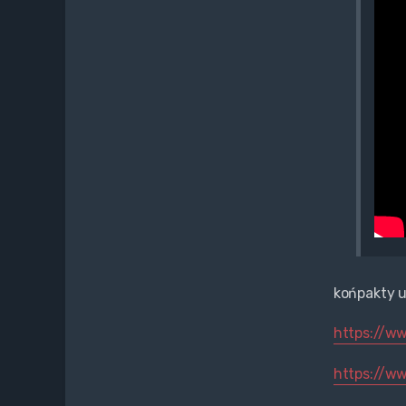
końpakty u
https://ww
https://ww