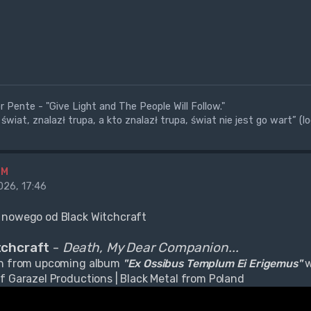
 Pente - "Give Light and The People Will Follow."
świat, znalazł trupa, a kto znalazł trupa, świat nie jest go wart” (l
BM
26, 17:46
 nowego od Black Witchcraft
tchcraft
-
Death, My Dear Companion...
en from upcoming album
"Ex Ossibus Templum Ei Erigemus"
w
f Garazel Productions | Black Metal from Poland