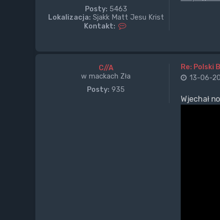
Posty:
5463
Lokalizacja:
Sjakk Matt Jesu Krist
S
Kontakt:
k
o
n
t
a
Re: Polski 
C//A
k
w mackach Zła
13-06-20
t
Posty:
935
u
Wjechał no
j
s
i
ę
z
M
a
l
e
f
i
c
i
o