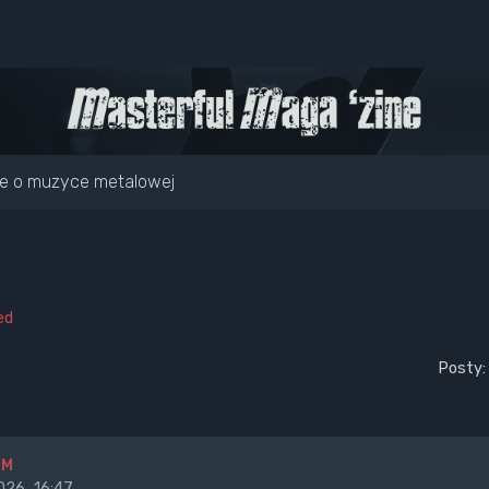
e o muzyce metalowej
ed
Posty:
BM
26, 16:47