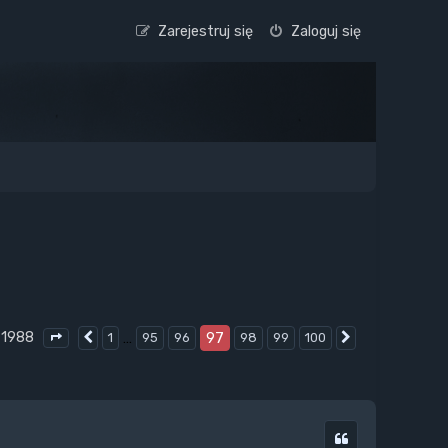
Zarejestruj się
Zaloguj się
 1988
…
97
1
95
96
98
99
100
Poprzednia
Następna
Strona
97
z
100
Cytuj