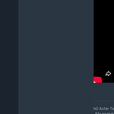
hO Aster Tor
„Kto poznał 