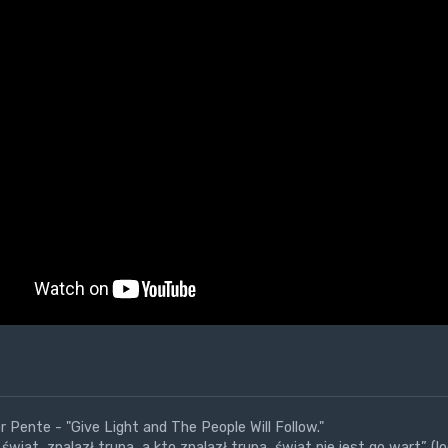
 Pente - "Give Light and The People Will Follow."
świat, znalazł trupa, a kto znalazł trupa, świat nie jest go wart” (l