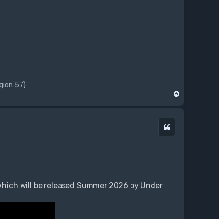
ogion 57)
N
a
g
ó
Cytuj
r
ę
hich will be released Summer 2026 by Under