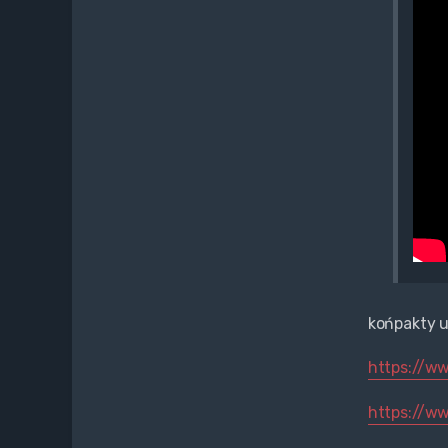
końpakty u
https://ww
https://ww