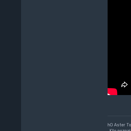
hO Aster Tor
„Kto poznał 