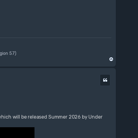
ogion 57)
N
a
g
ó
Cytuj
r
ę
hich will be released Summer 2026 by Under