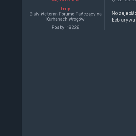
trup
No zajebiś
Biały Weteran Forume Tańczący na
Kurhanach Wrogów
Łeb urywa 
Posty:
18228