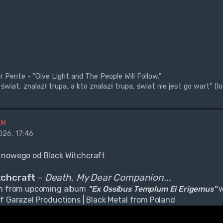
 Pente - "Give Light and The People Will Follow."
świat, znalazł trupa, a kto znalazł trupa, świat nie jest go wart” (l
BM
26, 17:46
 nowego od Black Witchcraft
tchcraft
-
Death, My Dear Companion...
en from upcoming album
"Ex Ossibus Templum Ei Erigemus"
w
f Garazel Productions | Black Metal from Poland