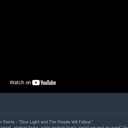
 Pente - "Give Light and The People Will Follow."
świat, znalazł trupa, a kto znalazł trupa, świat nie jest go wart” (l