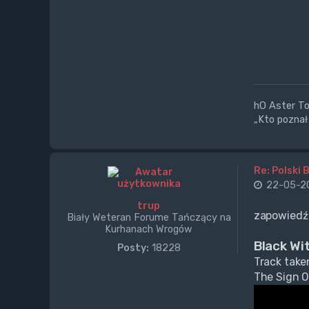
hO Aster Tor
„Kto poznał 
Re: Polski 
22-05-20
trup
zapowiedź
Biały Weteran Forume Tańczący na
Kurhanach Wrogów
Black Wi
Posty:
18228
Track tak
The Sign O