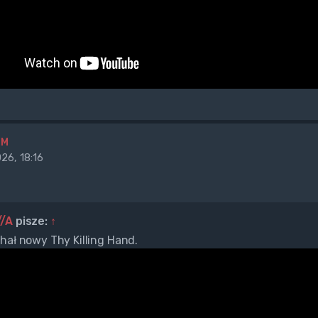
BM
26, 18:16
//A
pisze:
↑
hał nowy Thy Killing Hand.