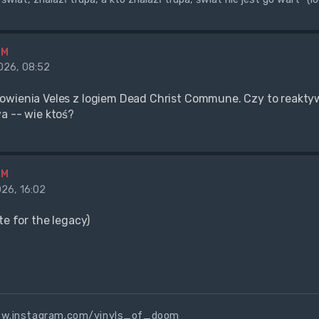
BM
26, 08:52
wienia Veles z logiem Dead Christ Commune. Czy to reaktywac
a -- wie ktoś?
BM
26, 16:02
te for the legacy)
ww.instagram.com/vinyls_of_doom