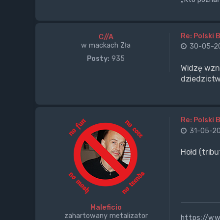
Re: Polski 
C//A
w mackach Zła
30-05-20
Posty:
935
Widzę wzno
dziedzictw
Re: Polski 
31-05-20
Hołd (tribu
Maleficio
zahartowany metalizator
https://w