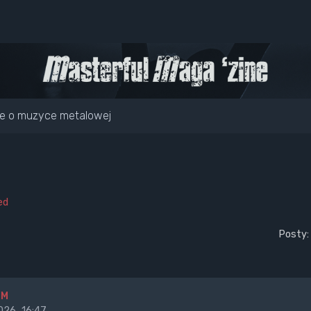
e o muzyce metalowej
ed
Posty:
BM
26, 16:47