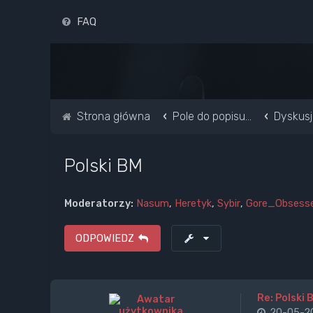
FAQ
Strona główna
Pole do popisu...
Dyskusj
Polski BM
Moderatorzy:
Nasum
,
Heretyk
,
Sybir
,
Gore_Obsess
ODPOWIEDZ
Re: Polski 
20-05-20