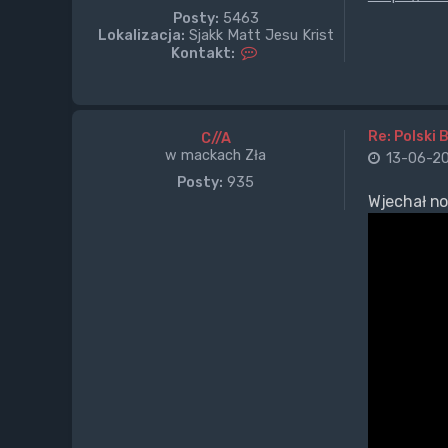
Posty:
5463
Lokalizacja:
Sjakk Matt Jesu Krist
S
Kontakt:
k
o
n
t
a
Re: Polski 
C//A
k
w mackach Zła
13-06-20
t
Posty:
935
u
Wjechał no
j
s
i
ę
z
M
a
l
e
f
i
c
i
o