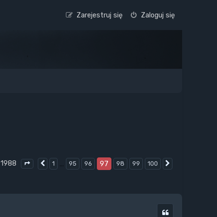
Zarejestruj się
Zaloguj się
 1988
…
97
1
95
96
98
99
100
Poprzednia
Następna
Strona
97
z
100
Cytuj