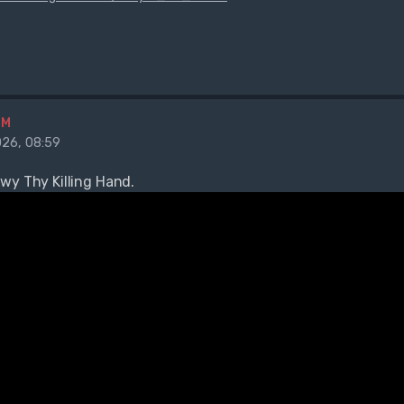
BM
26, 08:59
wy Thy Killing Hand.