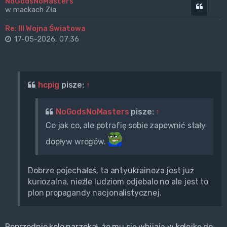
NoGodsNoMasters
Cytuj
w mackach Zła
Re: III Wojna Światowa
17-05-2026, 07:36
hcpig
pisze:
↑
NoGodsNoMasters
pisze:
↑
Co jak co, ale potrafię sobie zapewnić stały
dopływ wrogów.
Dobrze pojechałeś, ta antyukrainoza jest już
kuriozalna, nieźle ludziom odjebalo no ale jest to
plon propagandy nacjonalistycznej.
Poprzednio kolo narzekał, że mu się wbijają w kolejkę do