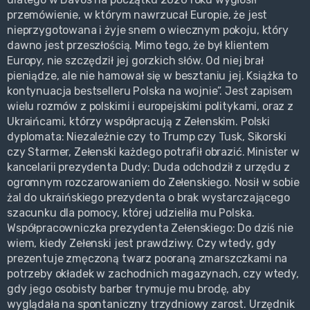
przemówienie, w którym nawrzucał Europie, że jest
nieprzygotowana i żyje snem o wiecznym pokoju, który
dawno jest przeszłością. Mimo tego, że był klientem
Europy, nie szczędził jej gorzkich słów. Od niej brał
pieniądze, ale nie hamował się w besztaniu jej. Książka to
kontynuacja bestselleru Polska na wojnie”. Jest zapisem
wielu rozmów z polskimi i europejskimi politykami, oraz z
Ukraińcami, którzy współpracują z Zełenskim. Polski
dyplomata: Niezależnie czy to Trump czy Tusk, Sikorski
czy Starmer, Zełenski każdego potrafił obrazić. Minister w
kancelarii prezydenta Dudy: Duda odchodził z urzędu z
ogromnym rozczarowaniem do Zełenskiego. Nosił w sobie
żal do ukraińskiego prezydenta o brak wystarczającego
szacunku dla pomocy, której udzieliła mu Polska.
Współpracowniczka prezydenta Zełenskiego: Do dziś nie
wiem, kiedy Zełenski jest prawdziwy. Czy wtedy, gdy
prezentuje zmęczoną twarz pooraną zmarszczkami na
potrzeby okładek w zachodnich magazynach, czy wtedy,
gdy jego osobisty barber trymuje mu brodę, aby
wyglądała na spontaniczny trzydniowy zarost. Urzędnik