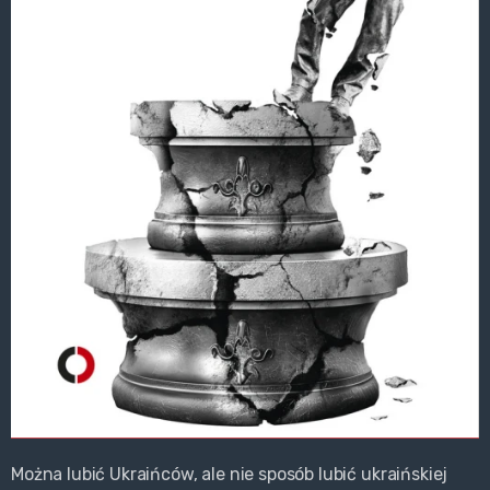
Można lubić Ukraińców, ale nie sposób lubić ukraińskiej