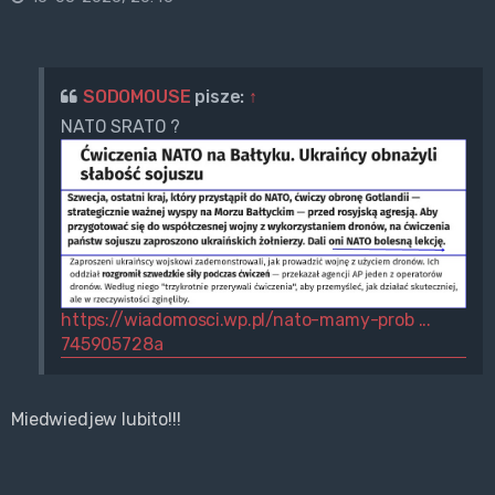
SODOMOUSE
pisze:
↑
NATO SRATO ?
https://wiadomosci.wp.pl/nato-mamy-prob ...
745905728a
Miedwiedjew lubito!!!