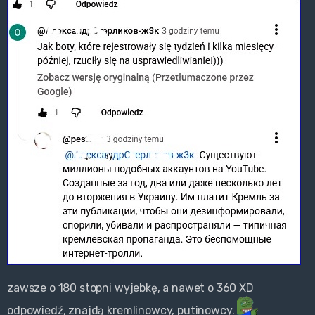
zawsze o 180 stopni wyjebkę, a nawet o 360 XD
odpowiedź, znajdą kremlinowcy, putinowcy.