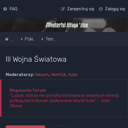
FAQ
Zarejestruj się
Zaloguj się
Strona główna
Pole do popisu...
Tematy polityczne, kontrowersje ideologiczne i światopoglądowe
III Wojna Światowa
Moderatorzy:
Nasum
,
Heretyk
,
Sybir
Regulamin forum
"Ludzie, którzy nie potrafią kontrolować własnych emocji,
próbują kontrolować zachowania innych ludzi" - John
Cleese