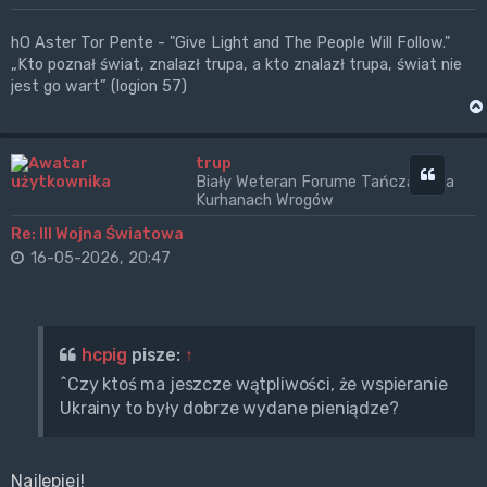
hO Aster Tor Pente - "Give Light and The People Will Follow."
„Kto poznał świat, znalazł trupa, a kto znalazł trupa, świat nie
jest go wart” (logion 57)
trup
Cytuj
Biały Weteran Forume Tańczący na
Kurhanach Wrogów
Re: III Wojna Światowa
16-05-2026, 20:47
hcpig
pisze:
↑
^Czy ktoś ma jeszcze wątpliwości, że wspieranie
Ukrainy to były dobrze wydane pieniądze?
Najlepiej!