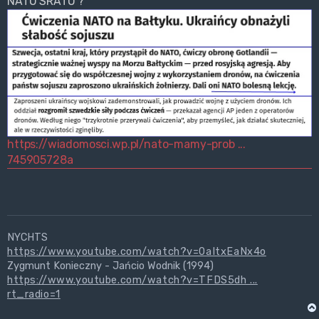
NATO SRATO ?
https://wiadomosci.wp.pl/nato-mamy-prob ...
745905728a
NYCHTS
https://www.youtube.com/watch?v=0aItxEaNx4o
Zygmunt Konieczny - Jańcio Wodnik (1994)
https://www.youtube.com/watch?v=TFDS5dh ...
rt_radio=1