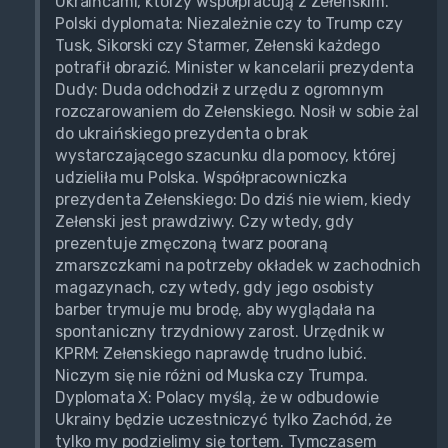
Ukraińcami, którzy współpracują z Zełenskim.
Polski dyplomata: Niezależnie czy to Trump czy
Tusk, Sikorski czy Starmer, Zełenski każdego
potrafił obrazić. Minister w kancelarii prezydenta
Dudy: Duda odchodził z urzędu z ogromnym
rozczarowaniem do Zełenskiego. Nosił w sobie żal
do ukraińskiego prezydenta o brak
wystarczającego szacunku dla pomocy, której
udzieliła mu Polska. Współpracowniczka
prezydenta Zełenskiego: Do dziś nie wiem, kiedy
Zełenski jest prawdziwy. Czy wtedy, gdy
prezentuje zmęczoną twarz pooraną
zmarszczkami na potrzeby okładek w zachodnich
magazynach, czy wtedy, gdy jego osobisty
barber trymuje mu brodę, aby wyglądała na
spontaniczny trzydniowy zarost. Urzędnik w
KPRM: Zełenskiego naprawdę trudno lubić.
Niczym się nie różni od Muska czy Trumpa.
Dyplomata X: Polacy myślą, że w odbudowie
Ukrainy będzie uczestniczyć tylko Zachód, że
tylko my podzielimy się tortem. Tymczasem