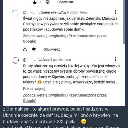
z Jermakiem, to akurat prawda, bo jest sądzony w
Ukrainie obecnie, za defraudację milionów hrywien, na
budowę apartamentów z XXL półki....
ale, że niby Ukr wysadzili swój blok mieszkalny w Kijowie