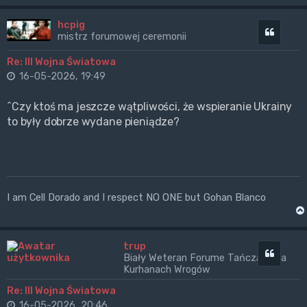
hcpig
Cytuj
mistrz forumowej ceremonii
Re: III Wojna Światowa
16-05-2026, 19:49
^Czy ktoś ma jeszcze wątpliwości, że wspieranie Ukrainy
to były dobrze wydane pieniądze?
I am Cell Dorado and I respect NO ONE but Gohan Blanco
trup
Cytuj
Biały Weteran Forume Tańczący na
Kurhanach Wrogów
Re: III Wojna Światowa
16-05-2026, 20:46