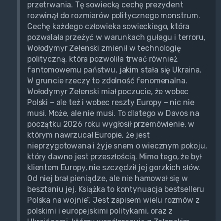
przetrwania. Tę sowiecką cechę prezydent
rozwinął do rozmiarów politycznego monstrum.
Cechę każdego człowieka sowieckiego, która
pozwalała przeżyć w warunkach gułagu i terroru,
Wołodymyr Zełenski zmienił w technologię
polityczną, która pozwoliła trwać również
fantomowemu państwu, jakim stała się Ukraina.
W gruncie rzeczy to zdolność fenomenalna.
Wołodymyr Zełenski miał poczucie, że wobec
Polski – ale też i wobec reszty Europy – nic nie
musi. Może, ale nie musi. To dlatego w Davos na
początku 2026 roku wygłosił przemówienie, w
którym nawrzucał Europie, że jest
nieprzygotowana i żyje snem o wiecznym pokoju,
który dawno jest przeszłością. Mimo tego, że był
klientem Europy, nie szczędził jej gorzkich słów.
Od niej brał pieniądze, ale nie hamował się w
besztaniu jej. Książka to kontynuacja bestselleru
Polska na wojnie”. Jest zapisem wielu rozmów z
polskimi i europejskimi politykami, oraz z