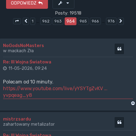
ODPOWIEDZ
Posty: 19518
…
964
…
1
962
963
965
966
976
Poprzednia
Nastę
Strona
964
z
976
NoGodsNoMasters
Cytuj
w mackach Zła
Re: III Wojna Światowa
11-05-2026, 09:24
Polecam od 10 minuty.
https://www.youtube.com/live/yYSYTgZvKV ...
yvpqeag_y8
mistrzsardu
Cytuj
zahartowany metalizator
Re: III Wojna Światowa