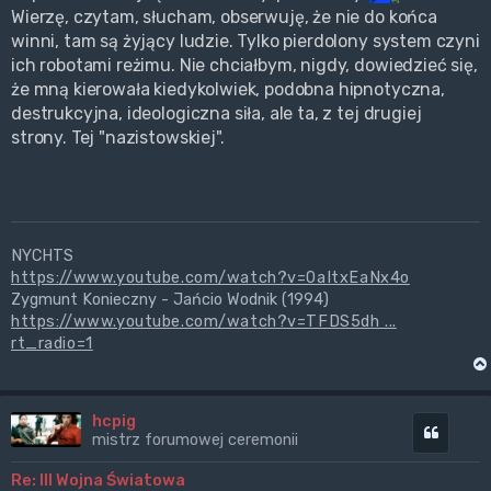
Wierzę, czytam, słucham, obserwuję, że nie do końca
winni, tam są żyjący ludzie. Tylko pierdolony system czyni
ich robotami reżimu. Nie chciałbym, nigdy, dowiedzieć się,
że mną kierowała kiedykolwiek, podobna hipnotyczna,
destrukcyjna, ideologiczna siła, ale ta, z tej drugiej
strony. Tej "nazistowskiej".
NYCHTS
https://www.youtube.com/watch?v=0aItxEaNx4o
Zygmunt Konieczny - Jańcio Wodnik (1994)
https://www.youtube.com/watch?v=TFDS5dh ...
rt_radio=1
hcpig
Cytuj
mistrz forumowej ceremonii
Re: III Wojna Światowa