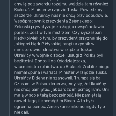
chwilę po zawarciu rozejmu wejdzie tam również
Białoruś. Minister w rządzie Tuska: Powiedzmy
szczerze: Ukraińcy nas nie chcą przy odbudowie.
Współpracownik prezydenta Zełenskiego:
Zełenski prywatyzuje zasługi, a uwspólnotawia
porażki. Jest w tym mistrzem. Czy słyszał pan
kiedykolwiek o tym, by prezydent przyznał się do
jakiegoś błędu? Wysokiej rangi urzędnik w
ministerstwie rolnictwa w rządzie Tuska:
Ukraińcy w wojnie o zboże i usługi z Polską byli
bezlitośni. Donosili na Kołodziejczaka,
wiceministra rolnictwa, do Brukseli. Zrobili z niego
niemal ćpuna i wariata. Minister w rządzie Tuska:
Ukraińcy Bidena nie szanowali. Trumpa się bali.
Czasami w Polsce denerwujemy się, że Ukraińcy
nie chcą pamiętać, jak bardzo im pomogliśmy. Oni
mają w sobie taką bezczelność. Nie pamiętają
nawet tego, ile pomógł im Biden. A to była
ogromna pomoc. Amerykanie nikomu nigdy tyle
nie dali.