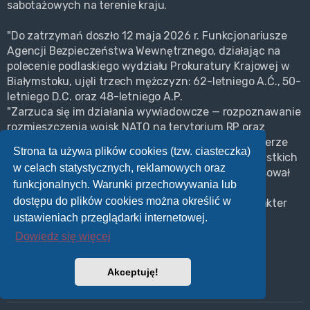
sabotażowych na terenie kraju.
"Do zatrzymań doszło 12 maja 2026 r. Funkcjonariusze
Agencji Bezpieczeństwa Wewnętrznego, działając na
polecenie podlaskiego wydziału Prokuratury Krajowej w
Białymstoku, ujęli trzech mężczyzn: 62-letniego A.Ć., 50-
letniego D.C. oraz 48-letniego A.P.
"Zarzuca się im działania wywiadowcze — rozpoznawanie
rozmieszczenia wojsk NATO na terytorium RP oraz
wytwarzanie i udostępnianie materiałów o charakterze
Strona ta używa plików cookies (tzw. ciasteczka)
propagandowym i dezinformacyjnym. Wobec wszystkich
w celach statystycznych, reklamowych oraz
podejrzanych Sąd Rejonowy w Białymstoku zastosował
funkcjonalnych. Warunki przechowywania lub
środek zapobiegawczy w postaci tymczasowego
dostępu do plików cookies można określić w
aresztowania na trzy miesiące. Śledztwo ma charakter
rozwojowy""
ustawieniach przeglądarki internetowej.
PacjentAlterEgo chyba ci funfli wyłapują
Dowiedz się więcej
Akceptuję!