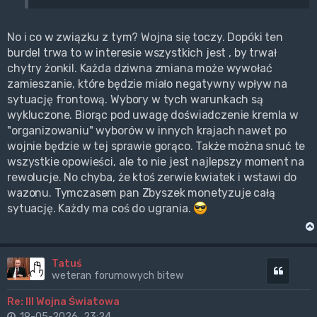
No i co w związku z tym? Wojna się toczy. Dopóki ten
burdel trwa to w interesie wszystkich jest , by trwał
chytry żonkil. Każda dziwna zmiana może wywołać
zamieszanie, które będzie miało negatywny wpływ na
sytuację frontową. Wybory w tych warunkach są
wykluczone. Biorąc pod uwagę doświadczenie kremla w
"organizowaniu" wyborów w innych krajach nawet po
wojnie będzie w tej sprawie gorąco. Także można snuć te
wszystkie opowieści, ale to nie jest najlepszy moment na
rewolucje. No chyba, że ktoś zerwie kwiatek i wstawi do
wazonu. Tymczasem pan Zbyszek monetyzuje całą
sytuację. Każdy ma coś do ugrania.
Tatuś
Cytuj
weteran forumowych bitew
Re: III Wojna Światowa
19-05-2026, 23:24