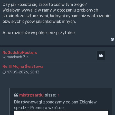
Czy jak kobieta się zrobi to coś w tym złego?
Wolałbym wywalić w ramy w otoczeniu zrobionych
Ukrainek ze sztucznymi, ładnymi cycami niż w otoczeniu
obwisłych cyców jakichkolwiek innych.
A na razie łoże wspólne lecz przytulne.
NoGodsNoMasters
Cytuj
w mackach Zła
Re: III Wojna Światowa
17-05-2026, 20:13
mistrzsardu
pisze:
↑
Dla równowagi zobaczymy co pan Zbigniew
spłodził. Premiera wkrótce.