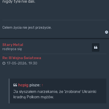
nigdy tyle nie dali.
Celem życia nie jest przeżycie.
Stary Metal
Cytuj
rozkręca się
Re: III Wojna Światowa
17-05-2026, 19:30
hcpig
pisze:
↑
Ja słyszałem narzekanie, że 'zrobione' Ukrainki
kradną Polkom mężów.