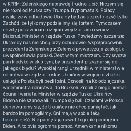
w KPRM: Zełenskiego naprawdę trudno lubić. Niczym się
nie różni od Muska czy Trumpa. Dyplomata X: Polacy
myślą, że w odbudowie Ukrainy będzie uczestniczyć tylko
Zachód, że tylko my podzielimy się tortem. Tymczasem
chwilę po zawarciu rozejmu wejdzie tam również
Białoruś. Minister w rządzie Tuska: Powiedzmy szczerze:
Ukraińcy nas nie chcą przy odbudowie. Współpracownik
prezydenta Zełenskiego: Zełenski prywatyzuje zasługi, a
uwspólnotawia porażki. Jest w tym mistrzem. Czy słyszał
pan kiedykolwiek o tym, by prezydent przyznał się do
jakiegoś błędu? Wysokiej rangi urzędnik w ministerstwie
rolnictwa w rządzie Tuska: Ukraińcy w wojnie o zboże i
usługi z Polską byli bezlitośni. Donosili na Kołodziejczaka,
wiceministra rolnictwa, do Brukseli. Zrobili z niego niemal
ćpuna i wariata. Minister w rządzie Tuska: Ukraińcy
Bidena nie szanowali. Trumpa się bali. Czasami w Polsce
denerwujemy się, że Ukraińcy nie chcą pamiętać, jak
bardzo im pomogliśmy. Oni mają w sobie taką
bezczelność. Nie pamiętają nawet tego, ile pomógł im
Biden. A to była ogromna pomoc. Amerykanie nikomu