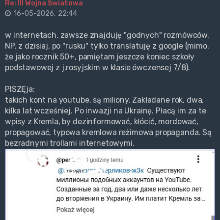
Re: III Wojna Światowa
16-05-2026, 22:44
w internetach, zawsze znajduję "godnych" rozmówców.
NP. z dzisiaj, po "rusku" tylko translatuję z google (mimo,
że jako rocznik 50+, pamiętam jeszcze koniec szkoły
podstawowej z j.rosyjskim w klasie ówczensej 7/8).
PISZĘja:
takich kont na youtube, są miliony. Zakładane rok, dwa,
kilka lat wcześniej. Po inwazji na Ukrainę. Płacą im za te
wpisy z Kremla, by dezinformować, kłócić, mordować,
propagować, typowa kremlowa reżimowa propaganda. Są
bezradnymi trollami internetowymi.