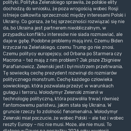
polityki. Polityka Zelenskiego sprawiła, że polskie elity
dochodzą do wniosku, że poza wrogością wobec Rosji
istnieje całkowita sprzeczność między interesami Polski i
Ukrainy. Co gorsza, że tej sprzeczności rozwiązać się nie
da, bo Ukraina jest partnerem nieobliczalnym, w
przypadku konfliktu interesów nie siada rozmawiać, ale
daje w gębę. Podobne problemy mają inni. Czemu Biden
krzyczał na Żeleńskiego, czemu Trump go nie znosi.
Czemu politycy europejscy, od Orbana po Starmera czy
Macrona – też mają z nim problem? Jak pisze Zbigniew
Parafianowicz, Zełenski jest i był mistrzem przetrwania.
Tę sowiecką cechę prezydent rozwinął do rozmiarów
politycznego monstrum. Cechę każdego człowieka
sowieckiego, która pozwalała przeżyć w warunkach
gułagu i terroru, Wołodymyr Zełenski zmienił w
technologię polityczną, która pozwoliła trwać również
fantomowemu państwu, jakim stała się Ukraina. W
gruncie rzeczy to zdolność fenomenalna. Wołodymyr
Zełenski miał poczucie, że wobec Polski – ale też i wobec
reszty Europy – nic nie musi. Może, ale nie musi. To
dlatego w Davos na początku 2026 roku wygłosił