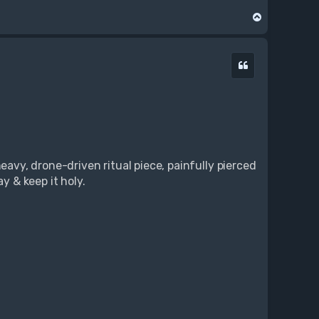
N
a
g
ó
Cytuj
r
ę
eavy, drone-driven ritual piece, painfully pierced
y & keep it holy.