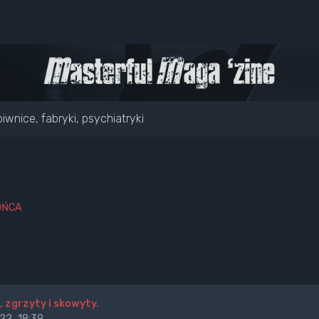
iwnice, fabryki, psychiatryki
OŃCA
, zgrzyty i skowyty.
22, 18:39