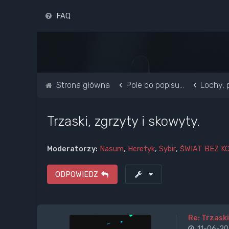
FAQ
Strona główna
Pole do popisu...
Lochy, p
Trzaski, zgrzyty i skowyty.
Moderatorzy:
Nasum
,
Heretyk
,
Sybir
,
ŚWIAT BEZ K
ODPOWIEDZ
Re: Trzaski
11-06-20