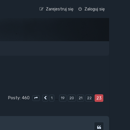
Zarejestruj się
Zaloguj się
Posty: 460
…
23
1
19
20
21
22
Poprzednia
Strona
23
z
23
Cytuj