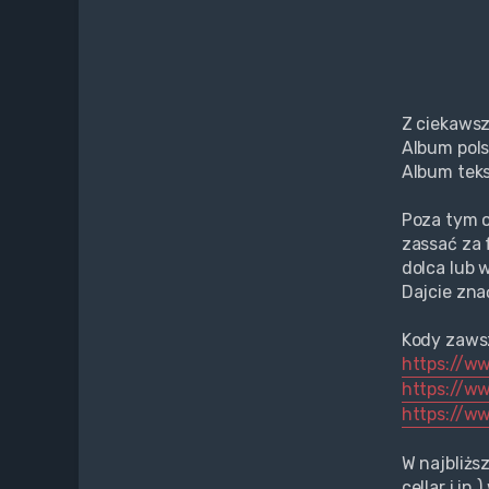
Z ciekawsz
Album pols
Album teks
Poza tym 
zassać za 
dolca lub w
Dajcie zna
Kody zawsz
https://w
https://w
https://w
W najbliżs
cellar i in