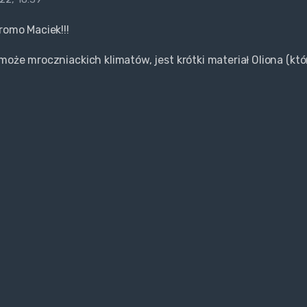
romo Maciek!!!
 może mroczniackich klimatów, jest krótki materiał Oliona (kt