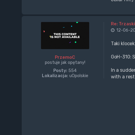
Re: Trzaski
12-06-20
Taki kloce
GoH-310: S
PrzemoC
postuje jak opętany!
In a sudden
Posty:
554
Lokalizacja:
uOpolskie
with a rest