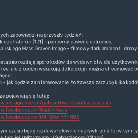
ych zapowiedzi na przyszły tydzień:
kiego Fabriker [101] - pancerny power electronics.
ańskiego Mass Graven Image - filmowy dark ambient i drony
ostatnio rozdaję sporo kodów do wydawnictw dla użytkown
free, ale z kodem wskakują do kolekcji i można streamować bez
ięcej.
ć - jak będzie zainteresowanie, to zawsze zarzucę kilka ko
e pojawiają się tutaj:
ww.instagram.com/gatesofhypnosandsadorituals
ww.facebook.com/SadoRituals
ww.facebook.com/GATESofHYPNOS
zym czasie będę rozdawał głównie nagrywki zmarłej w tym ty
.) w tym jej splity ze mną i Sebastianem (Vilgoć).