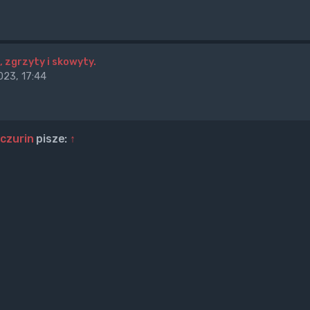
, zgrzyty i skowyty.
23, 17:44
iczurin
pisze:
↑