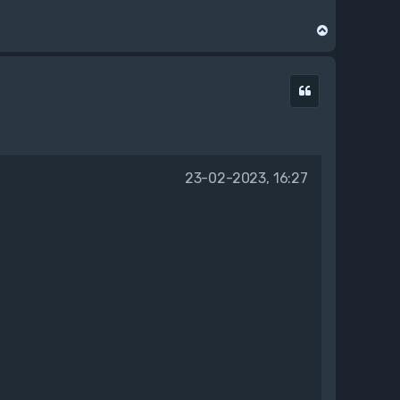
N
a
g
ó
Cytuj
r
ę
23-02-2023, 16:27