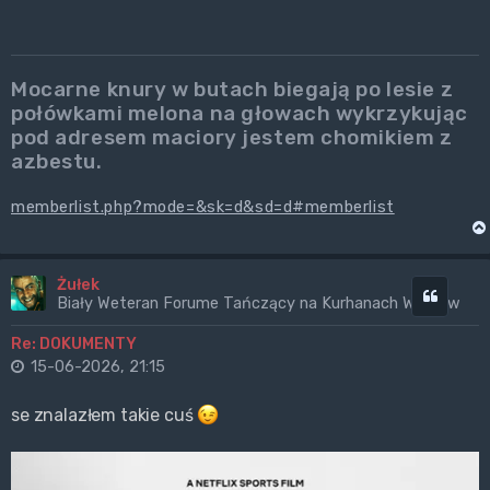
Mocarne knury w butach biegają po lesie z
połówkami melona na głowach wykrzykując
pod adresem maciory jestem chomikiem z
azbestu.
memberlist.php?mode=&sk=d&sd=d#memberlist
Żułek
Cytuj
Biały Weteran Forume Tańczący na Kurhanach Wrogów
Re: DOKUMENTY
15-06-2026, 21:15
se znalazłem takie cuś