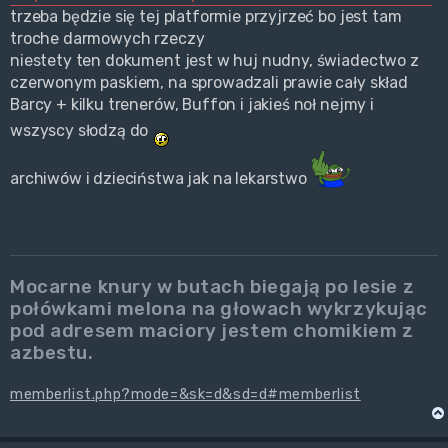
trzeba będzie się tej platformie przyjrzeć bo jest tam
troche darmowych rzeczy
niestety ten dokument jest w huj nudny, świadectwo z
czerwonym paskiem, na sprowadzali prawie cały skład
Barcy + kilku trenerów, Buffon i jakieś noł nejmy i
wszyscy słodzą do
archiwów i dzieciństwa jak na lekarstwo
Mocarne knury w butach biegają po lesie z
połówkami melona na głowach wykrzykując
pod adresem maciory jestem chomikiem z
azbestu.
memberlist.php?mode=&sk=d&sd=d#memberlist