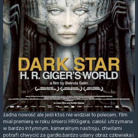
żadna nowość ale jeśli ktoś nie widział to polecam. film
mial premierę w roku śmierci HRGigera. całość utrzymana
w bardzo intymnym, kameralnym nastroju, chwilami
potrafi chwycić za gardło.bardzo udany obraz człowieka i