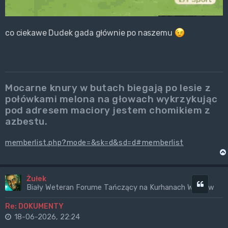
co ciekawe Dudek gada głównie po naszemu
Mocarne knury w butach biegają po lesie z
połówkami melona na głowach wykrzykując
pod adresem maciory jestem chomikiem z
azbestu.
memberlist.php?mode=&sk=d&sd=d#memberlist
Żułek
Cytuj
Biały Weteran Forume Tańczący na Kurhanach Wrogów
Re: DOKUMENTY
18-06-2026, 22:24