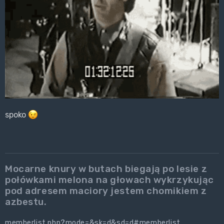
spoko
Mocarne knury w butach biegają po lesie z
połówkami melona na głowach wykrzykując
pod adresem maciory jestem chomikiem z
azbestu.
memberlist.php?mode=&sk=d&sd=d#memberlist