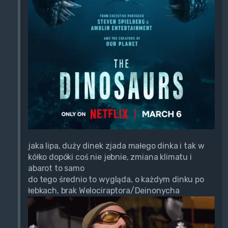
jaka lipa, duży dinek zjada małego dinka i tak w
kółko dopóki coś nie jebnie, zmiana klimatu i
abarot to samo
do tego średnio to wygląda, o każdym dinku po
łebkach, brak Welociraptora/Deinonycha