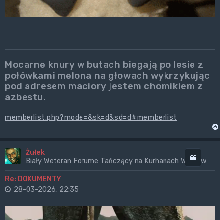
Mocarne knury w butach biegają po lesie z
połówkami melona na głowach wykrzykując
pod adresem maciory jestem chomikiem z
azbestu.
memberlist.php?mode=&sk=d&sd=d#memberlist
Żułek
Cytuj
Biały Weteran Forume Tańczący na Kurhanach Wrogów
Re: DOKUMENTY
28-03-2026, 22:35