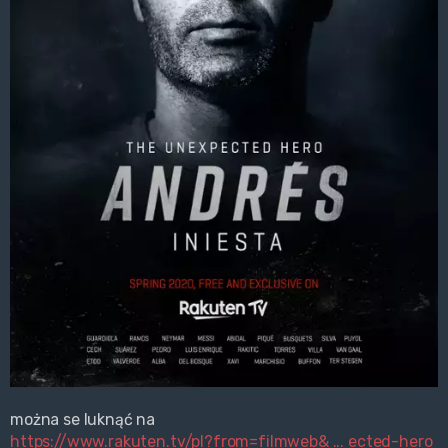
można se luknąć na
https://www.rakuten.tv/pl?from=filmweb& ... ected-hero