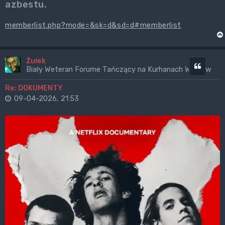
azbestu.
memberlist.php?mode=&sk=d&sd=d#memberlist
Żułek
Cytuj
Biały Weteran Forume Tańczący na Kurhanach Wrogów
Re: DOKUMENTY
09-04-2026, 21:53