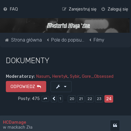
FAQ
Zarejestruj się
Zaloguj się
Strona główna
Pole do popisu...
Filmy
DOKUMENTY
Moderatorzy:
Nasum
,
Heretyk
,
Sybir
,
Gore_Obsessed
ODPOWIEDZ
Posty: 475
…
24
1
20
21
22
23
Poprzednia
Strona
24
z
24
HCDamage
Cytuj
w mackach Zła