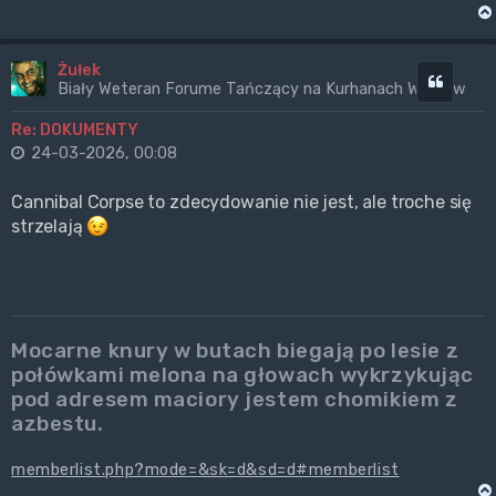
Żułek
Cytuj
Biały Weteran Forume Tańczący na Kurhanach Wrogów
Re: DOKUMENTY
24-03-2026, 00:08
Cannibal Corpse to zdecydowanie nie jest, ale troche się
strzelają
Mocarne knury w butach biegają po lesie z
połówkami melona na głowach wykrzykując
pod adresem maciory jestem chomikiem z
azbestu.
memberlist.php?mode=&sk=d&sd=d#memberlist