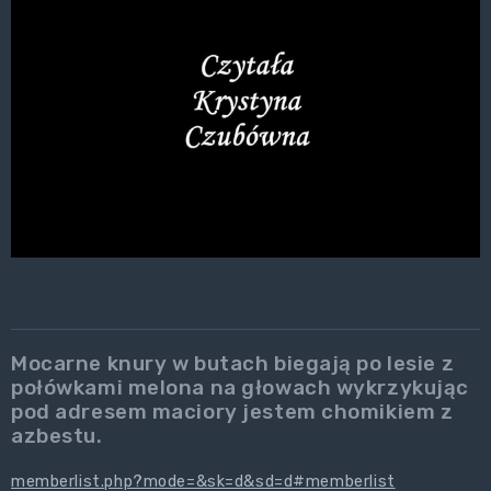
Mocarne knury w butach biegają po lesie z
połówkami melona na głowach wykrzykując
pod adresem maciory jestem chomikiem z
azbestu.
memberlist.php?mode=&sk=d&sd=d#memberlist